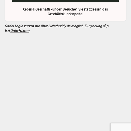
OrderHi Geschäftskunde? Besuchen Sie stattdessen das
Geschäftskundenportal
Social Login zurzeit nur über
Lieferbuddy.de
möglich. Được cung cấp
bởi
OrderHi.com