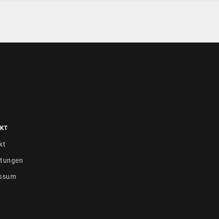
KT
kt
tungen
ssum